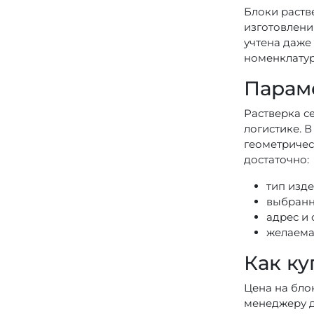
Блоки растве
изготовлени
учтена даже
номенклатур
Параме
Растверка се
логистике. В
геометричес
достаточно:
тип изде
выбранн
адрес и
желаемая
Как ку
Цена на блок
менеджеру д