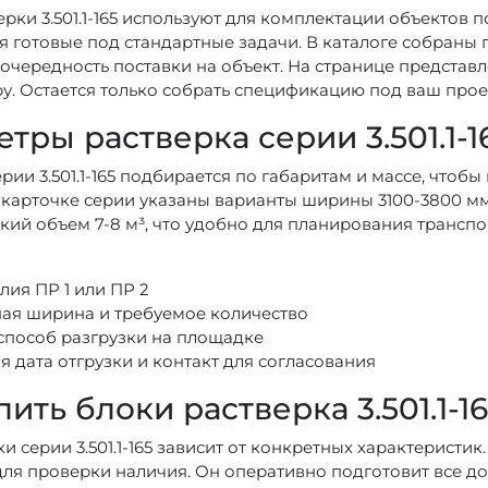
рки 3.501.1-165 используют для комплектации объектов по
я готовые под стандартные задачи. В каталоге собраны 
 очередность поставки на объект. На странице представл
у. Остается только собрать спецификацию под ваш прое
тры растверка серии 3.501.1-1
рии 3.501.1-165 подбирается по габаритам и массе, что
 карточке серии указаны варианты ширины 3100-3800 мм, 
кий объем 7-8 м³, что удобно для планирования транспо
лия ПР 1 или ПР 2
ая ширина и требуемое количество
 способ разгрузки на площадке
 дата отгрузки и контакт для согласования
пить блоки растверка 3.501.1-1
и серии 3.501.1-165 зависит от конкретных характеристик.
ля проверки наличия. Он оперативно подготовит все док