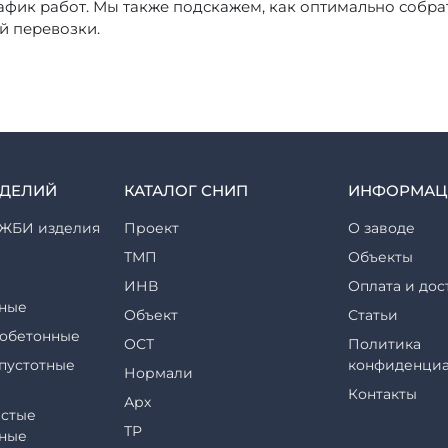
афик работ. Мы также подскажем, как оптимально собра
 перевозки.
ЗДЕЛИЙ
КАТАЛОГ СНИП
ИНФОРМАЦ
ЖБИ изделия
Проект
О заводе
ТМП
Объекты
ИНВ
Оплата и дос
ные
Объект
Статьи
обетонные
ОСТ
Политика
пустотные
конфиденциа
Нормали
Контакты
Арх
стые
ТР
ные