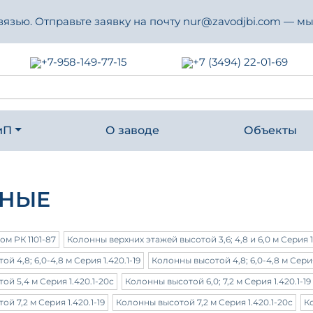
зью. Отправьте заявку на почту nur@zavodjbi.com — мы
+7-958-149-77-15
+7 (3494) 22-01-69
иП
О заводе
Объекты
ННЫЕ
м РК 1101-87
Колонны верхних этажей высотой 3,6; 4,8 и 6,0 м Серия 1
й 4,8; 6,0-4,8 м Серия 1.420.1-19
Колонны высотой 4,8; 6,0-4,8 м Серия
й 5,4 м Серия 1.420.1-20с
Колонны высотой 6,0; 7,2 м Серия 1.420.1-19
й 7,2 м Серия 1.420.1-19
Колонны высотой 7,2 м Серия 1.420.1-20с
К