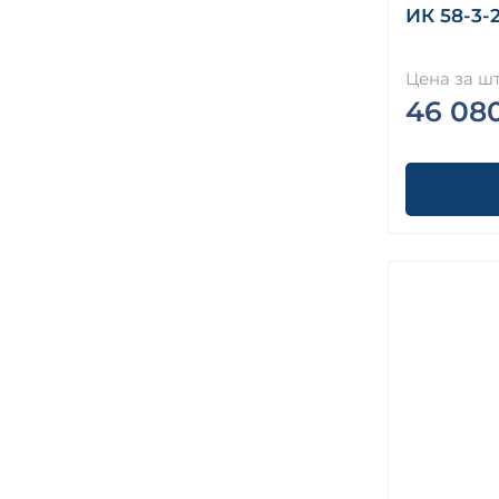
ИК 58-3-
зданий на высоту этажа 3,6 м Серия
1.420-12 вып. 1
Колонны железобетонные для
Цена за шт
многоэтажных производственных
46 08
зданий на высоту этажа 4,8 м Серия
1.420-12 вып. 2
Колонны железобетонные для
многоэтажных производственных
зданий на высоту этажа 6,0 м Серия
1.420-12 вып. 3
Колонны железобетонные для
одноэтажных зданий предприятий
типа (К) Серия 1.423.1-3/88 (1.423-3)
Колонны железобетонные
прямоугольного сечения для
одноэтажных производственных
зданий высотой до 9,6 м без мостовых
опорных кранов (серия 1.423.1-3/88
вып. 1)
Колонны железобетонные Серия
1.423-5
Колонны железобетонные Серия