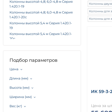
Колонны высотой 4,8; 6,0-4,8 м Серия
Колонны двухв
1.420.1-19
Колонны для зд
Колонны высотой 4,8; 6,0-4,8 м Серия
1.420.1-20с
Колонны для зд
Колонны высотой 5,4 м Серия 1.420.1-
19
Колонны высотой 5,4 м Серия 1.420.1-
20с
Колонны высотой 6,0; 7,2 м Серия
1.420.1-19
Колонны высотой 6,0; 7,2 м Серия
Подбор параметров
1.420.1-20с
Колонны высотой 7,2 м Серия 1.420.1-
Цена
19
Колонны высотой 7,2 м Серия 1.420.1-
Длина (мм)
20с
Колонны ГОСТ 23899-79
Высота (мм)
ИК 59-3-
Колонны ГОСТ 27108-86
Ширина (мм)
Колонны двухветвевые с проходами
Серия 1.424.1-10
Цена за шт
Вес (кг)
Колонны двухветвевые Серия 1.424.1-